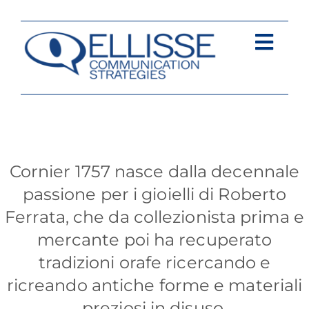
Salta
al
contenuto
Togg
Navi
Strategia
Comunica
Cornier 1757 nasce dalla decennale
Contents
passione per i gioielli di Roberto
Ferrata, che da collezionista prima e
Contatti
mercante poi ha recuperato
tradizioni orafe ricercando e
ricreando antiche forme e materiali
preziosi in disuso.